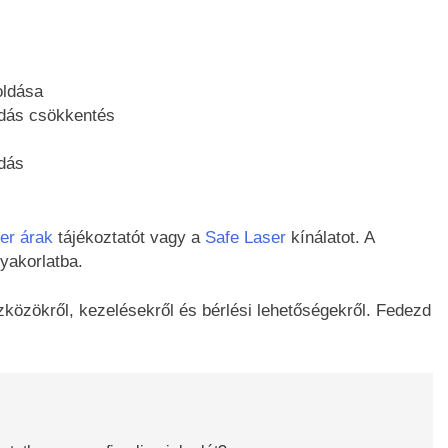
oldása
adás csökkentés
ódás
er árak
tájékoztatót vagy a
Safe Laser
kínálatot. A
yakorlatba.
közökről, kezelésekről és bérlési lehetőségekről. Fedezd