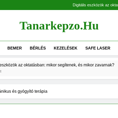
A jó tanár öt
Digitális eszközök az okt
Weboldal készítés 2026-ban – Mi
A jó tanár öt
Tanarkepzo.hu
Digitális eszközök az okt
Weboldal készítés 2026-ban – Mi
BEMER
BÉRLÉS
KEZELÉSEK
SAFE LASER
ök az oktatásban: mikor segítenek, és mikor zavarnak?
nikus és gyógyító terápia