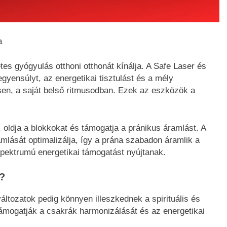
a
es gyógyulás otthoni otthonát kínálja. A Safe Laser és
gyensúlyt, az energetikai tisztulást és a mély
sen, a saját belső ritmusodban. Ezek az eszközök a
, oldja a blokkokat és támogatja a pránikus áramlást. A
lását optimalizálja, így a prána szabadon áramlik a
spektrumú energetikai támogatást nyújtanak.
n?
áltozatok pedig könnyen illeszkednek a spirituális és
ámogatják a csakrák harmonizálását és az energetikai