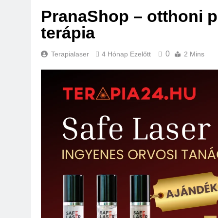
PranaShop – otthoni p
terápia
0
Terapialaser
4 Hónap Ezelőtt
2 Mins